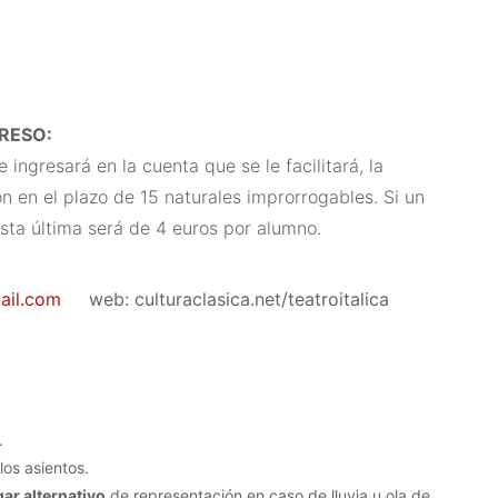
RESO:
ingresará en la cuenta que se le facilitará, la
n en el plazo de 15 naturales improrrogables. Si un
sta última será de 4 euros por alumno.
ail.com
web: culturaclasica.net/teatroitalica
.
los asientos.
gar alternativo
de representación en caso de lluvia u ola de