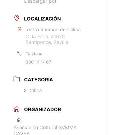
Descargar pdf
LOCALIZACIÓN
Teatro Romano de Itálica
C. la Feria, 41970
Santiponce, Sevilla
Teléfono
600 14 17 67
CATEGORÍA
Itálica
ORGANIZADOR
Asociación Cultural SVMMA
CAVEA