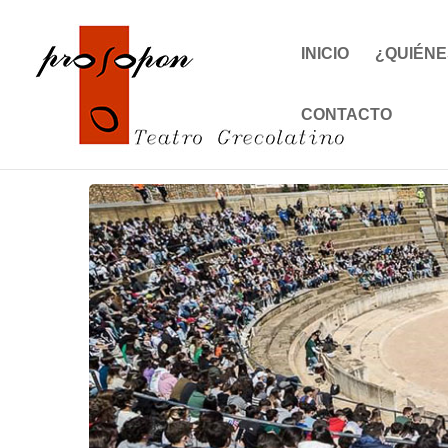
INICIO
¿QUIÉNE
CONTACTO
Inicio
Events - Prosopon Teatro
Itálica
XXVII Festival J