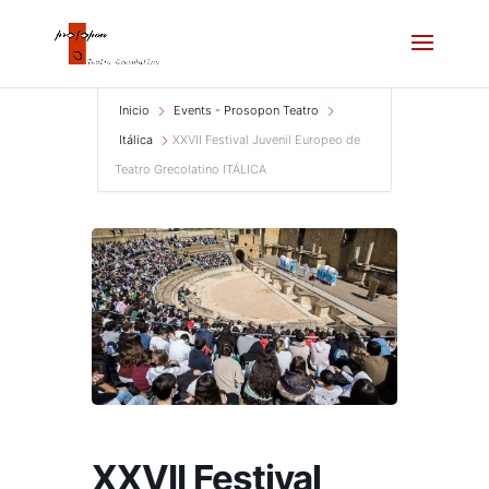
Inicio
Events - Prosopon Teatro
Itálica
XXVII Festival Juvenil Europeo de
Teatro Grecolatino ITÁLICA
XXVII Festival