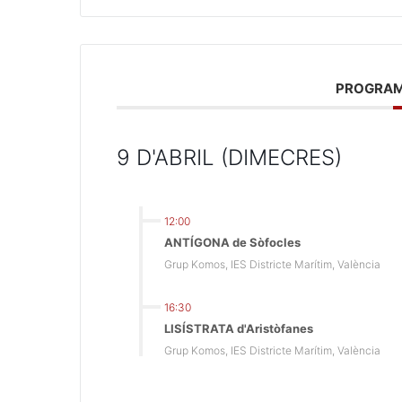
PROGRAM
9 D'ABRIL (DIMECRES)
12:00
ANTÍGONA de Sòfocles
Grup Komos, IES Districte Marítim, València
16:30
LISÍSTRATA d'Aristòfanes
Grup Komos, IES Districte Marítim, València