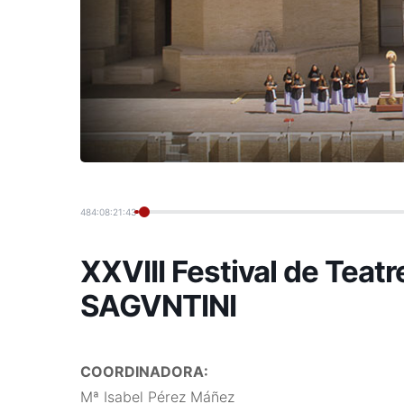
484:08:21:44
XXVIII Festival de Teatr
SAGVNTINI
COORDINADORA:
Mª Isabel Pérez Máñez