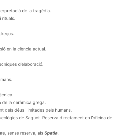
terpretació de la tragèdia.
 rituals.
dreços.
ió en la ciència actual.
tècniques d’elaboració.
romans.
tècnica.
ió de la ceràmica grega.
nt dels déus i imitades pels humans.
ueològics de Sagunt. Reserva directament en l’oficina de
ure, sense reserva, als
Spatia
.