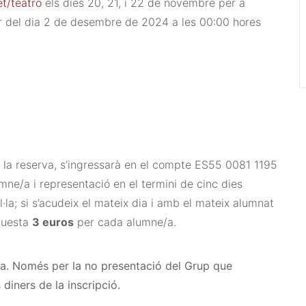
t/teatro
els dies 20, 21, i 22 de novembre per a
tir del dia 2 de desembre de 2024 a les 00:00 hores
la reserva, s’ingressarà en el compte ES55 0081 1195
mne/a i representació en el termini de cinc dies
ul·la; si s’acudeix el mateix dia i amb el mateix alumnat
aquesta
3 euros
per cada alumne/a.
uja. Només per la no presentació del Grup que
 diners de la inscripció.