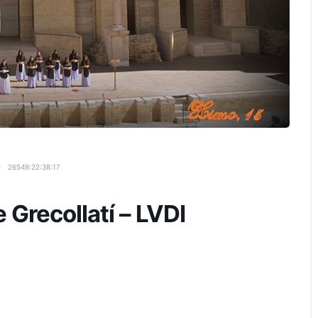
26549:22:38:16
e Grecollatí – LVDI