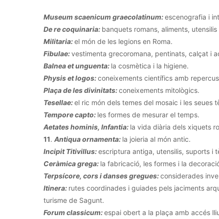
Museum scaenicum graecolatinum:
escenografia i in
De re coquinaria:
banquets romans, aliments, utensilis i
Militaria:
el món de les legions en Roma.
Fibulae:
vestimenta grecoromana, pentinats, calçat i a
Balnea et unguenta:
la cosmètica i la higiene.
Physis et logos:
coneixements científics amb repercuss
Plaça de les divinitats:
coneixements mitològics.
Tesellae:
el ric món dels temes del mosaic i les seues 
Tempore capto:
les formes de mesurar el temps.
Aetates hominis, Infantia:
la vida diària dels xiquets 
11
.
Antiqua ornamenta:
la joieria al món antic.
Incipit Titivillus:
escriptura antiga, utensilis, suports i 
Ceràmica grega:
la fabricació, les formes i la decorac
Terpsícore, cors i danses gregues:
considerades inve
Itinera:
rutes coordinades i guiades pels jaciments arq
turisme de Sagunt.
Forum classicum:
espai obert a la plaça amb accés lli