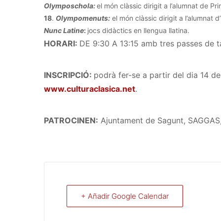
Olymposchola:
el món clàssic dirigit a l’alumnat de Pri
18
.
Olympomenuts:
el món clàssic dirigit a l’alumnat d’
Nunc Latine
:
jocs didàctics en llengua llatina.
HORARI:
DE 9:30 A 13:15 amb tres passes de ta
INSCRIPCIÓ:
podrà fer-se a partir del dia 14 
www.culturaclasica.net
.
PATROCINEN:
Ajuntament de Sagunt, SAGGAS, A
+ Añadir Google Calendar