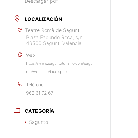
Descargar pdf
LOCALIZACIÓN
Teatre Romà de Sagunt
Plaza Facundo Roca, s/n,
46500 Sagunt, Valencia
Web
https://www.saguntoturismo.com/sagu
nto/web_php/index.php
Teléfono
962 61 72 67
CATEGORÍA
Sagunto