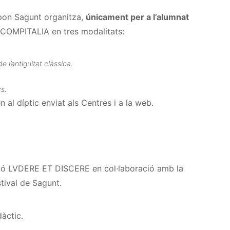
pon Sagunt organitza,
únicament per a l’alumnat
 COMPITALIA en tres modalitats:
e l’antiguitat clàssica.
s.
n al díptic enviat als Centres i a la web.
ació LVDERE ET DISCERE en col·laboració amb la
ival de Sagunt.
àctic.