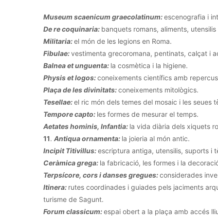
Museum scaenicum graecolatinum:
escenografia i in
De re coquinaria:
banquets romans, aliments, utensilis i
Militaria:
el món de les legions en Roma.
Fibulae:
vestimenta grecoromana, pentinats, calçat i a
Balnea et unguenta:
la cosmètica i la higiene.
Physis et logos:
coneixements científics amb repercuss
Plaça de les divinitats:
coneixements mitològics.
Tesellae:
el ric món dels temes del mosaic i les seues 
Tempore capto:
les formes de mesurar el temps.
Aetates hominis, Infantia:
la vida diària dels xiquets 
11
.
Antiqua ornamenta:
la joieria al món antic.
Incipit Titivillus:
escriptura antiga, utensilis, suports i 
Ceràmica grega:
la fabricació, les formes i la decorac
Terpsícore, cors i danses gregues:
considerades inve
Itinera:
rutes coordinades i guiades pels jaciments arq
turisme de Sagunt.
Forum classicum:
espai obert a la plaça amb accés lli