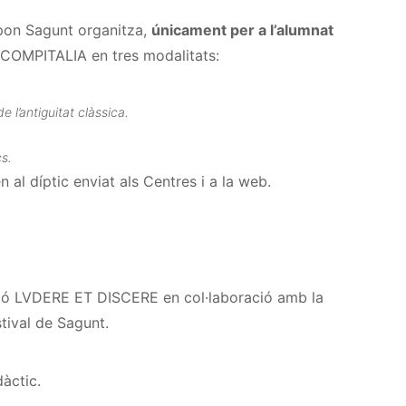
pon Sagunt organitza,
únicament per a l’alumnat
 COMPITALIA en tres modalitats:
e l’antiguitat clàssica.
s.
n al díptic enviat als Centres i a la web.
ació LVDERE ET DISCERE en col·laboració amb la
ival de Sagunt.
àctic.