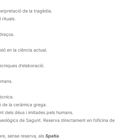
terpretació de la tragèdia.
 rituals.
dreços.
ió en la ciència actual.
tècniques d’elaboració.
romans.
tècnica.
ió de la ceràmica grega.
nt dels déus i imitades pels humans.
ueològics de Sagunt. Reserva directament en l’oficina de
ure, sense reserva, als
Spatia
.