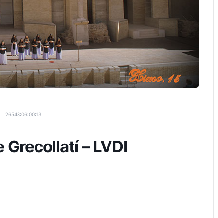
26548:06:00:12
e Grecollatí – LVDI