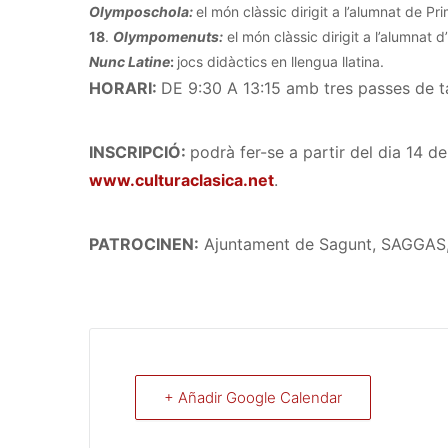
Olymposchola:
el món clàssic dirigit a l’alumnat de Pri
18
.
Olympomenuts:
el món clàssic dirigit a l’alumnat d’
Nunc Latine
:
jocs didàctics en llengua llatina.
HORARI:
DE 9:30 A 13:15 amb tres passes de ta
INSCRIPCIÓ:
podrà fer-se a partir del dia 14 
www.culturaclasica.net
.
PATROCINEN:
Ajuntament de Sagunt, SAGGAS, A
+ Añadir Google Calendar