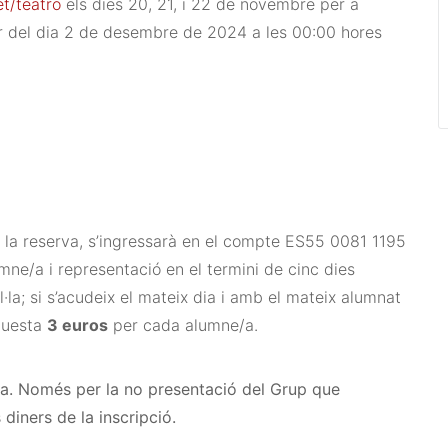
t/teatro
els dies 20, 21, i 22 de novembre per a
tir del dia 2 de desembre de 2024 a les 00:00 hores
la reserva, s’ingressarà en el compte ES55 0081 1195
mne/a i representació en el termini de cinc dies
ul·la; si s’acudeix el mateix dia i amb el mateix alumnat
aquesta
3 euros
per cada alumne/a.
uja. Només per la no presentació del Grup que
 diners de la inscripció.