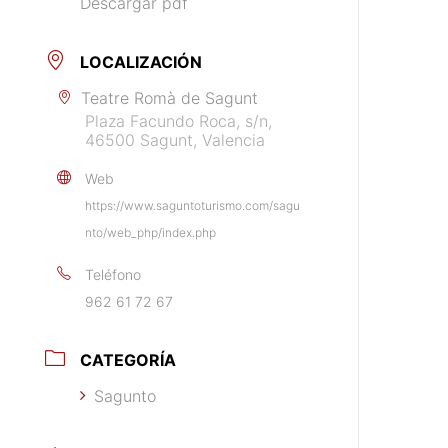
Descargar pdf
LOCALIZACIÓN
Teatre Romà de Sagunt
Plaza Facundo Roca, s/n,
46500 Sagunt, Valencia
Web
https://www.saguntoturismo.com/sagu
nto/web_php/index.php
Teléfono
962 61 72 67
CATEGORÍA
Sagunto