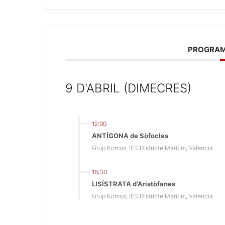
PROGRAM
9 D'ABRIL (DIMECRES)
12:00
ANTÍGONA de Sòfocles
Grup Komos, IES Districte Marítim, València
16:30
LISÍSTRATA d'Aristòfanes
Grup Komos, IES Districte Marítim, València