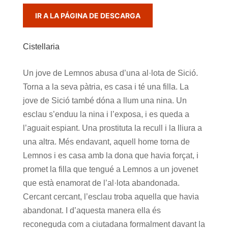
IR A LA PÁGINA DE DESCARGA
Cistellaria
Un jove de Lemnos abusa d’una al·lota de Sició.
Torna a la seva pàtria, es casa i té una filla. La
jove de Sició també dóna a llum una nina. Un
esclau s’enduu la nina i l’exposa, i es queda a
l’aguait espiant. Una prostituta la recull i la lliura a
una altra. Més endavant, aquell home torna de
Lemnos i es casa amb la dona que havia forçat, i
promet la filla que tengué a Lemnos a un jovenet
que està enamorat de l’al·lota abandonada.
Cercant cercant, l’esclau troba aquella que havia
abandonat. I d’aquesta manera ella és
reconeguda com a ciutadana formalment davant la