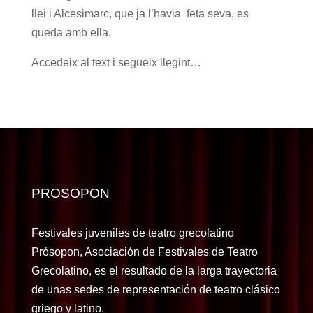
llei i Alcesimarc, que ja l’havia feta seva, es
queda amb ella.
Accedeix al text i segueix llegint…
PROSOPON
Festivales juveniles de teatro grecolatino
Prósopon, Asociación de Festivales de Teatro
Grecolatino, es el resultado de la larga trayectoria
de unas sedes de representación de teatro clásico
griego y latino.