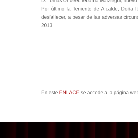
D. Tomás Uribeechebarría Maiztegui, nuevo
Por último
la Teniente
de Alcalde, Doña Ib
desfallecer, a pesar de las adversas circu
2013.
En este
ENLACE
se accede a la página we