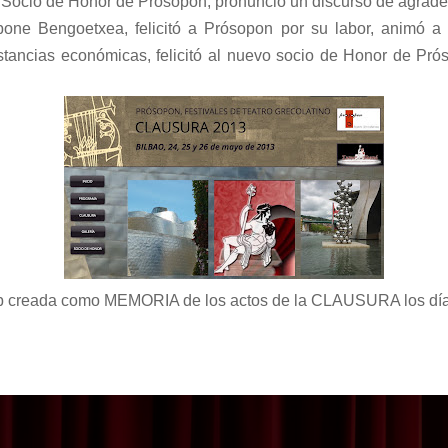
 Socio de Honor de Prósopon, pronunció un discurso de agrade
one Bengoetxea, felicitó a Prósopon por su labor, animó a s
nstancias económicas, felicitó al nuevo socio de Honor de Prós
b creada como MEMORIA de los actos de la CLAUSURA los dí