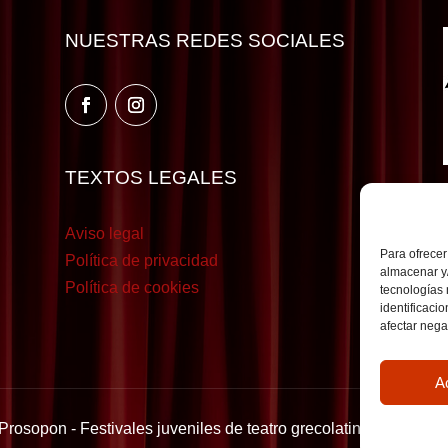
NUESTRAS REDES SOCIALES
TEXTOS LEGALES
Aviso legal
Para ofrecer
Política de privacidad
almacenar y/
Política de cookies
tecnologías
identificaci
afectar nega
A
rosopon - Festivales juveniles de teatro grecolatino | Desarro