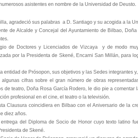
s numerosos asistentes en nombre de
la Universidad
de Deusto.
illa, agradeció sus palabras a D. Santiago y su acogida a
la U
ente
de Alcalde y Concejal del Ayuntamiento de Bilbao, Doña
tes.
legio de Doctores y Licenciados de Vizcaya y de modo muy
lizada por
la Presidenta
de Skené, Encarni San Millán, para log
 entidad de Prósopon, sus objetivos y las Sedes integrantes y
ó algunas cifras sobre el gran número de obras representadas
os de teatro, Doña Rosa García Rodero, le dio pie a comentar l
 profesional en el cine, el teatro o la televisión.
sta Clausura coincidiera en Bilbao con el Aniversario de la c
e diez años.
entrega del Diploma de Socio de Honor cuyo texto latino fu
Presidenta
de Skené.